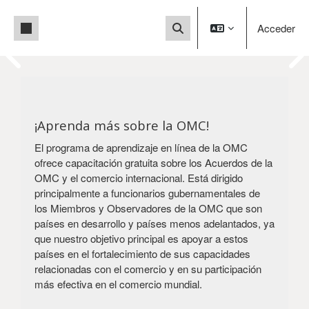
Salta al contenido principal
Panel lateral
Acceder
Selector de búsqueda de e
Bloques
This is a User Acceptance
Bloques
Test (UAT) site.
You are currently accessing a test
¡Aprenda más sobre la OMC!
environment, not the
El programa de aprendizaje en línea de la OMC
live production system. For the production
ofrece capacitación gratuita sobre los Acuerdos de la
version
OMC y el comercio internacional. Está dirigido
of our platform, please click below.
principalmente a funcionarios gubernamentales de
Visit our production site
los Miembros y Observadores de la OMC que son
países en desarrollo y países menos adelantados, ya
que nuestro objetivo principal es apoyar a estos
países en el fortalecimiento de sus capacidades
relacionadas con el comercio y en su participación
más efectiva en el comercio mundial.