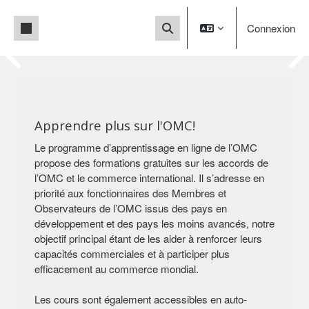
Passer au contenu principal
Panneau latéral
Connexion
Activer/désactiver la saisie 
Blocs
This is a User Acceptance
Blocs
Test (UAT) site.
You are currently accessing a test
Apprendre plus sur l'OMC!
environment, not the
Le programme d’apprentissage en ligne de l’OMC
live production system. For the production
propose des formations gratuites sur les accords de
version
l’OMC et le commerce international. Il s’adresse en
of our platform, please click below.
priorité aux fonctionnaires des Membres et
Visit our production site
Observateurs de l’OMC issus des pays en
développement et des pays les moins avancés, notre
objectif principal étant de les aider à renforcer leurs
capacités commerciales et à participer plus
efficacement au commerce mondial.
Les cours sont également accessibles en auto-